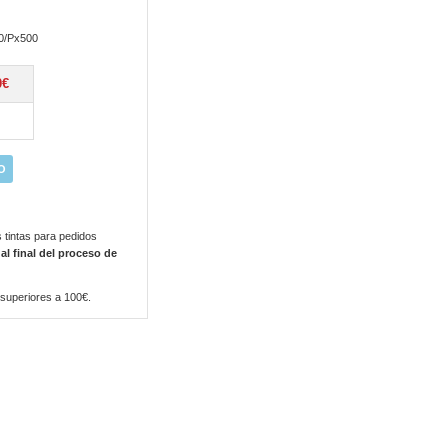
0/Px500
0€
O
 tintas para pedidos
 al final del proceso de
 superiores a 100€.