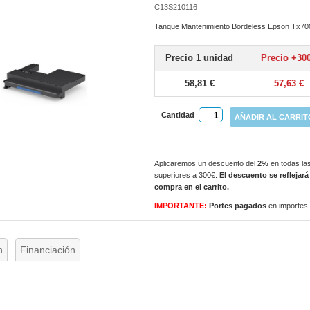
C13S210116
Tanque Mantenimiento Bordeless Epson Tx70
Precio 1 unidad
Precio +30
58,81 €
57,63 €
Cantidad
AÑADIR AL CARRIT
Aplicaremos un descuento del
2%
en todas las
superiores a 300€.
El descuento se reflejará
compra en el carrito.
IMPORTANTE:
Portes pagados
en importes
n
Financiación