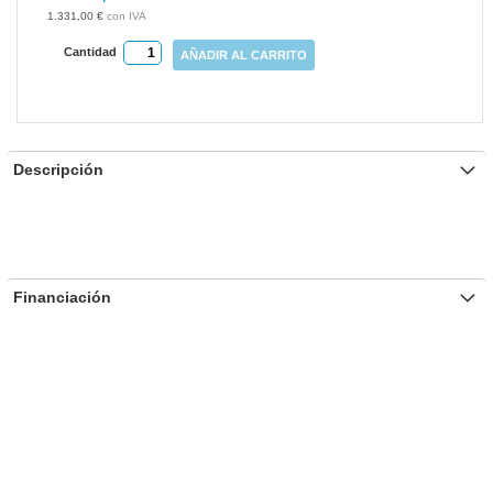
gallery
1.331,00 €
Cantidad
AÑADIR AL CARRITO
Descripción
Financiación