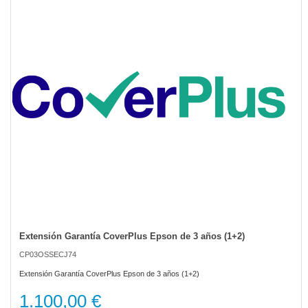
of
the
images
gallery
Extensión Garantía CoverPlus Epson de 3 años (1+2)
Skip
to
CP03OSSECJ74
the
beginning
Extensión Garantía CoverPlus Epson de 3 años (1+2)
of
the
1.100,00 €
images