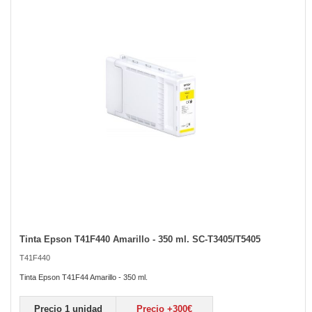
of
the
images
gallery
Tinta Epson T41F440 Amarillo - 350 ml. SC-T3405/T5405
Skip
to
T41F440
the
beginning
Tinta Epson T41F44 Amarillo - 350 ml.
of
the
Precio 1 unidad
Precio +300€
images