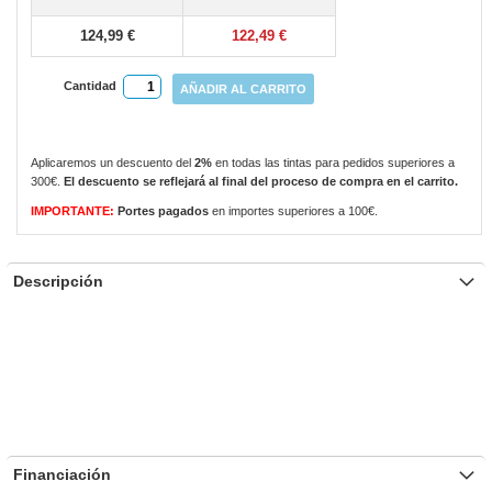
gallery
124,99 €
122,49 €
Cantidad
AÑADIR AL CARRITO
Aplicaremos un descuento del
2%
en todas las tintas para pedidos superiores a
300€.
El descuento se reflejará al final del proceso de compra en el carrito.
IMPORTANTE:
Portes pagados
en importes superiores a 100€.
Descripción
Financiación