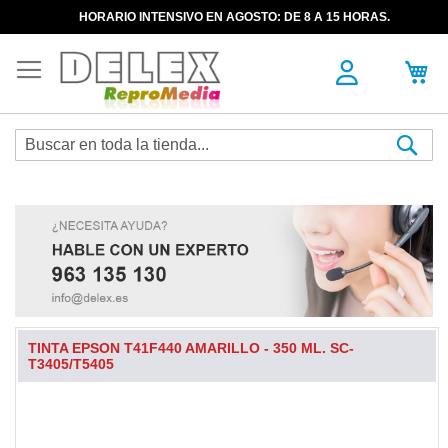
HORARIO INTENSIVO EN AGOSTO: DE 8 A 15 HORAS.
Sea
TINTA EPSON T41F440 AMARILLO - 350 ML. SC-
T3405/T5405
Skip
to
the
end