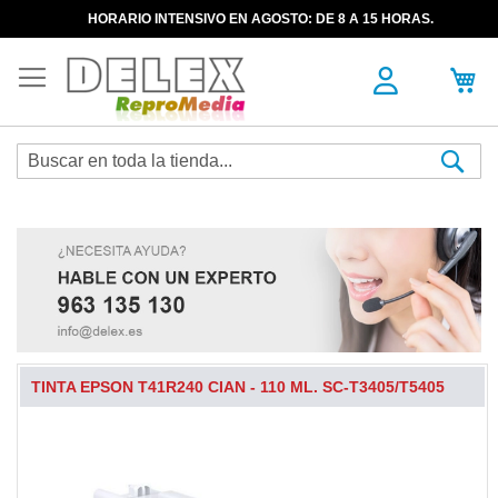
HORARIO INTENSIVO EN AGOSTO: DE 8 A 15 HORAS.
Sea
TINTA EPSON T41R240 CIAN - 110 ML. SC-T3405/T5405
Skip
to
the
end
of