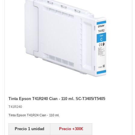
the
images
gallery
Tinta Epson T41R240 Cian - 110 ml. SC-T3405/T5405
Skip
to
T41R240
the
beginning
Tinta Epson T41R24 Cian - 110 ml.
of
the
Precio 1 unidad
Precio +300€
images
gallery