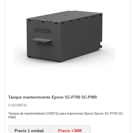
the
images
gallery
Tanque mantenimiento Epson SC-P700 SC-P900
Skip
to
C12C935711
the
beginning
Tanque de mantenimiento C935711 para impresoras Epson Epson SC-P700 SC-
of
P900
the
images
Precio 1 unidad
Precio +300€
gallery