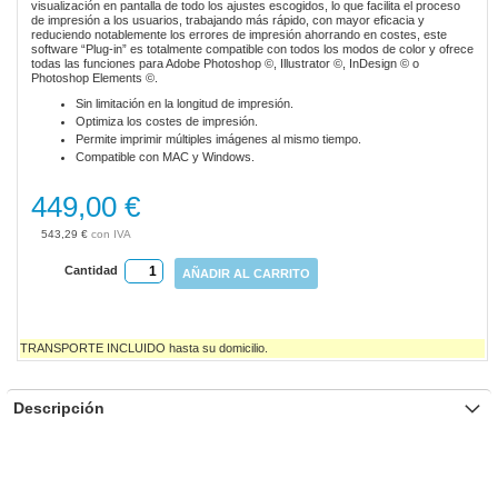
visualización en pantalla de todo los ajustes escogidos, lo que facilita el proceso
gallery
de impresión a los usuarios, trabajando más rápido, con mayor eficacia y
reduciendo notablemente los errores de impresión ahorrando en costes, este
software “Plug-in” es totalmente compatible con todos los modos de color y ofrece
todas las funciones para Adobe Photoshop ©, Illustrator ©, InDesign © o
Photoshop Elements ©.
Sin limitación en la longitud de impresión.
Optimiza los costes de impresión.
Permite imprimir múltiples imágenes al mismo tiempo.
Compatible con MAC y Windows.
449,00 €
543,29 €
Cantidad
AÑADIR AL CARRITO
TRANSPORTE INCLUIDO hasta su domicilio.
Descripción