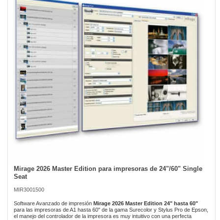
of
the
images
gallery
Mirage 2026 Master Edition para impresoras de 24"/60" Single
Skip
Seat
to
the
MIR3001500
beginning
of
Software Avanzado de impresión
Mirage 2026 Master Edition 24" hasta 60"
para las impresoras de A1 hasta 60" de la gama Surecolor y Stylus Pro de Epson,
the
el manejo del controlador de la impresora es muy intuitivo con una perfecta
images