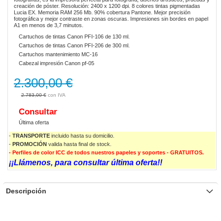
creación de póster. Resolución: 2400 x 1200 dpi. 8 colores tintas pigmentadas
Lucia EX. Memoria RAM 256 Mb. 90% cobertura Pantone. Mejor precisión
fotográfica y mejor contraste en zonas oscuras. Impresiones sin bordes en papel
A1 en menos de 3,7 minutos.
Cartuchos de tintas Canon PFI-106 de 130 ml.
Cartuchos de tintas Canon PFI-206 de 300 ml.
Cartuchos mantenimiento MC-16
Cabezal impresión Canon pf-05
2.300,00 €
2.783,00 €
Consultar
Última oferta
-
TRANSPORTE
incluido hasta su domicilio.
-
PROMOCIÓN
valida
hasta final de stock.
- Perfiles de color ICC de todos nuestros papeles y soportes - GRATUITOS.
¡¡Llámenos, para consultar última oferta!!
Descripción