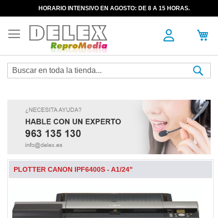
HORARIO INTENSIVO EN AGOSTO: DE 8 A 15 HORAS.
Sea
PLOTTER CANON IPF6400S - A1/24"
Skip
to
the
end
of