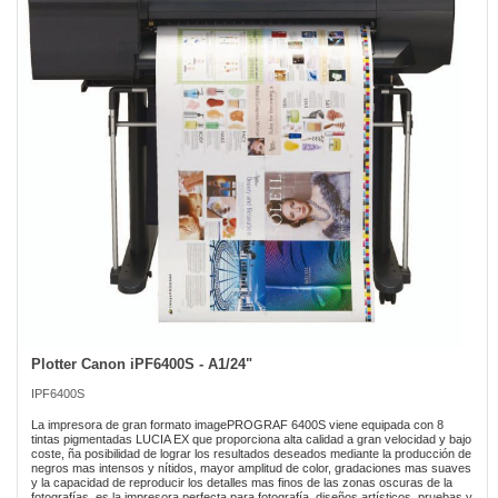
the
images
gallery
Plotter Canon iPF6400S - A1/24"
Skip
to
IPF6400S
the
beginning
La impresora de gran formato imagePROGRAF 6400S viene equipada con 8
of
tintas pigmentadas LUCIA EX que proporciona alta calidad a gran velocidad y bajo
coste, ña posibilidad de lograr los resultados deseados mediante la producción de
the
negros mas intensos y nítidos, mayor amplitud de color, gradaciones mas suaves
images
y la capacidad de reproducir los detalles mas finos de las zonas oscuras de la
gallery
fotografías, es la impresora perfecta para fotografía, diseños artísticos, pruebas y