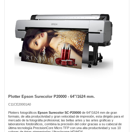
the
images
gallery
Plotter Epson Surecolor P20000 - 64"/1624 mm.
Skip
to
C11CE20001A0
the
beginning
Plotters fotográficos
Epson Surecolor SC-P20000
de 64"/1624 mm de gran
of
formato, de alta productividad y gran velocidad de impresión, esta dirigido para el
mercado de la fotográfia profesional, las bellas artes y las artes gráficas y
the
laboratorios fotobráficos, combina la precisión del color gracias a su cabezal de
images
última tecnología PrecisionCore Micro TFP con una alta productividad y sus 10
gallery
colores de tintas pigmentadas Ultrachrome HD/HDX.