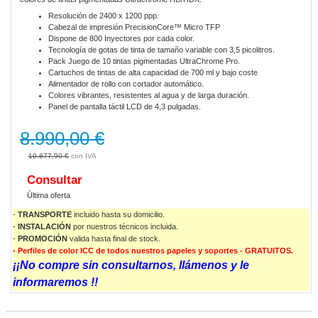
Resolución de 2400 x 1200 ppp.
Cabezal de impresión PrecisionCore™ Micro TFP
Dispone de 800 Inyectores por cada color.
Tecnología de gotas de tinta de tamaño variable con 3,5 picolitros.
Pack Juego de 10 tintas pigmentadas UltraChrome Pro.
Cartuchos de tintas de alta capacidad de 700 ml y bajo coste
Alimentador de rollo con cortador automático.
Colores vibrantes, resistentes al agua y de larga duración.
Panel de pantalla táctil LCD de 4,3 pulgadas.
8.990,00 €
10.877,90 €
Consultar
Última oferta
-
TRANSPORTE
incluido hasta su domicilio.
-
INSTALACIÓN
por nuestros técnicos incluida.
-
PROMOCIÓN
valida
hasta final de stock.
- Perfiles de color ICC de todos nuestros papeles y soportes - GRATUITOS.
¡¡No compre sin consultarnos, llámenos y le
informaremos !!