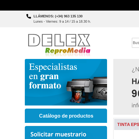
Skip
LLÁMENOS: (+34) 963 135 130
to
Lunes - Viernes: 9 a 14 / 15 a 18.30 h.
Content
Sear
Catálogo de productos
TINTA EPS
Skip
to