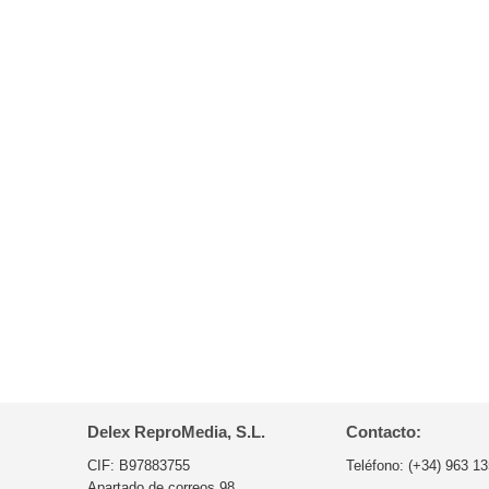
Delex ReproMedia, S.L.
Contacto:
CIF: B97883755
Teléfono:
(+34) 963 13
Apartado de correos 98