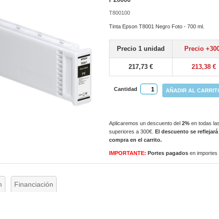
T800100
Tinta Epson T8001 Negro Foto - 700 ml.
Precio 1 unidad
Precio +30
217,73 €
213,38 €
Cantidad
AÑADIR AL CARRIT
Aplicaremos un descuento del
2%
en todas las
superiores a 300€.
El descuento se reflejará
compra en el carrito.
IMPORTANTE:
Portes pagados
en importes
n
Financiación