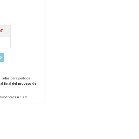
0€
O
 tintas para pedidos
 al final del proceso de
 superiores a 100€.