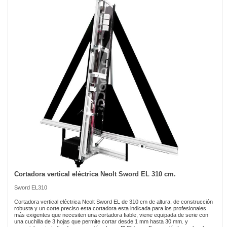
of
the
images
gallery
Cortadora vertical eléctrica Neolt Sword EL 310 cm.
Skip
to
Sword EL310
the
beginning
Cortadora vertical eléctrica Neolt Sword EL de 310 cm de altura, de construcción
of
robusta y un corte preciso esta cortadora esta indicada para los profesionales
más exigentes que necesiten una cortadora fiable, viene equipada de serie con
the
una cuchilla de 3 hojas que permite cortar desde 1 mm hasta 30 mm. y
images