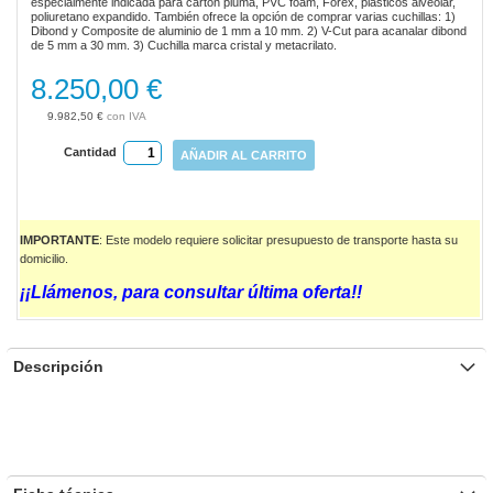
especialmente indicada para cartón pluma, PVC foam, Forex, plásticos alveolar,
gallery
poliuretano expandido. También ofrece la opción de comprar varias cuchillas: 1)
Dibond y Composite de aluminio de 1 mm a 10 mm. 2) V-Cut para acanalar dibond
de 5 mm a 30 mm. 3) Cuchilla marca cristal y metacrilato.
8.250,00 €
9.982,50 €
Cantidad
AÑADIR AL CARRITO
IMPORTANTE
: Este modelo requiere solicitar presupuesto de transporte hasta su
domicilio.
¡¡Llámenos, para consultar última oferta!!
Descripción