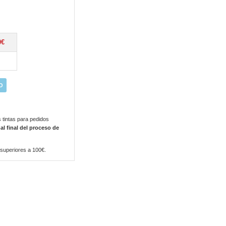
0€
O
 tintas para pedidos
 al final del proceso de
 superiores a 100€.