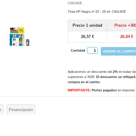
C6614DE
Tinta HP Negro nº 20 - 28 ml. C6614DE
Precio 1 unidad
Precio +30
26,57 €
26,04 €
Cantidad
AÑADIR AL CARRIT
Aplicaremos un descuento del
2%
en todas las
superiores a 300€.
El descuento se reflejará
compra en el carrito.
IMPORTANTE:
Portes pagados
en importes
n
Financiación