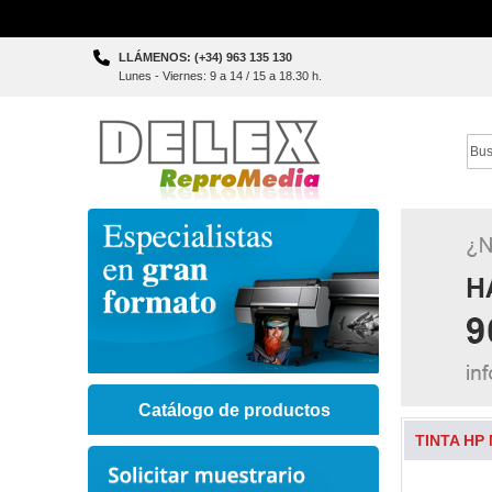
Skip
LLÁMENOS: (+34) 963 135 130
to
Lunes - Viernes: 9 a 14 / 15 a 18.30 h.
Content
Sear
Catálogo de productos
TINTA HP 
Skip
to