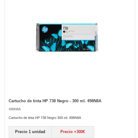
the
images
gallery
Cartucho de tinta HP 738 Negro - 300 ml. 498N8A
Skip
to
498N8A
the
beginning
Cartucho de tinta HP 738 Negro 300 ml. 498N8A
of
the
Precio 1 unidad
Precio +300€
images
gallery