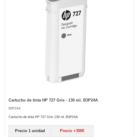
the
images
gallery
Cartucho de tinta HP 727 Gris - 130 ml. B3P24A
Skip
to
B3P24A
the
beginning
Cartucho de tinta HP 727 Gris 130 ml. B3P24A
of
the
Precio 1 unidad
Precio +300€
images
gallery