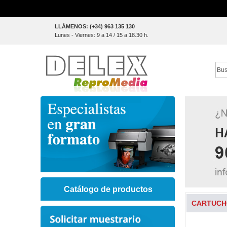
Skip
LLÁMENOS: (+34) 963 135 130
to
Lunes - Viernes: 9 a 14 / 15 a 18.30 h.
Content
Sear
Catálogo de productos
CARTUCHO
Skip
to