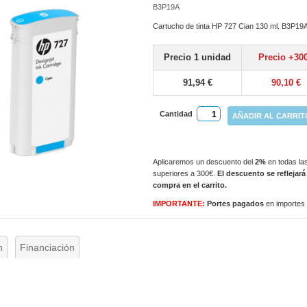
B3P19A
Cartucho de tinta HP 727 Cian 130 ml. B3P19
Precio 1 unidad
Precio +30
91,94 €
90,10 €
Cantidad
AÑADIR AL CARRIT
Aplicaremos un descuento del
2%
en todas las
superiores a 300€.
El descuento se reflejará
compra en el carrito.
IMPORTANTE:
Portes pagados
en importes
n
Financiación