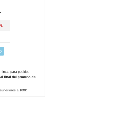
A
0€
O
 tintas para pedidos
 al final del proceso de
 superiores a 100€.