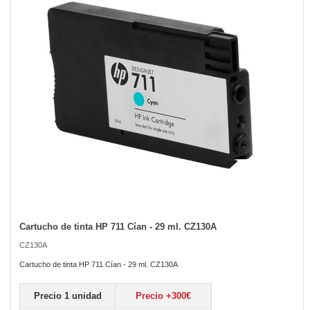
the
images
gallery
Cartucho de tinta HP 711 Cían - 29 ml. CZ130A
Skip
to
CZ130A
the
beginning
Cartucho de tinta HP 711 Cían - 29 ml. CZ130A
of
the
Precio 1 unidad
Precio +300€
images
gallery