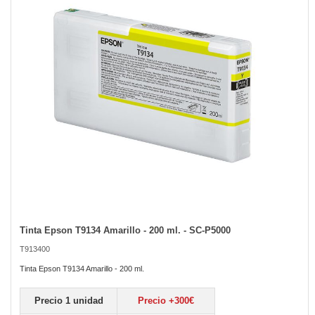
the
images
gallery
Tinta Epson T9134 Amarillo - 200 ml. - SC-P5000
Skip
to
T913400
the
beginning
Tinta Epson T9134 Amarillo - 200 ml.
of
the
Precio 1 unidad
Precio +300€
images
gallery