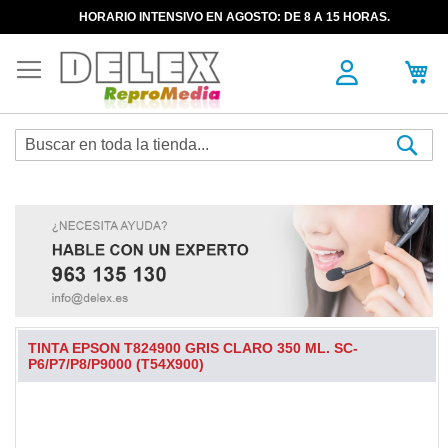
HORARIO INTENSIVO EN AGOSTO: DE 8 A 15 HORAS.
Sea
TINTA EPSON T824900 GRIS CLARO 350 ML. SC-
P6/P7/P8/P9000 (T54X900)
Skip
to
the
end