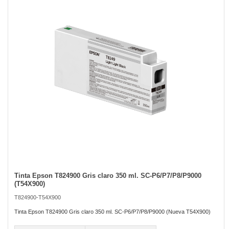
of
the
images
gallery
Tinta Epson T824900 Gris claro 350 ml. SC-P6/P7/P8/P9000
Skip
(T54X900)
to
the
T824900-T54X900
beginning
of
Tinta Epson T824900 Gris claro 350 ml. SC-P6/P7/P8/P9000 (Nueva T54X900)
the
images