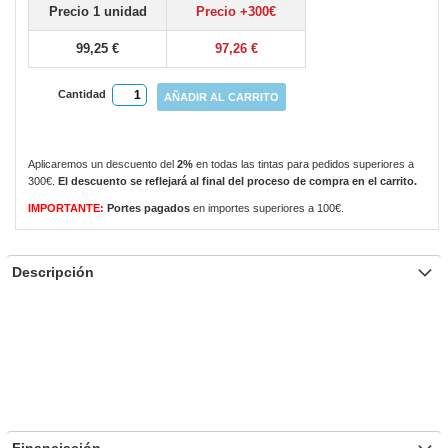
Precio 1 unidad
Precio +300€
gallery
99,25 €
97,26 €
Cantidad
AÑADIR AL CARRITO
Aplicaremos un descuento del
2%
en todas las tintas para pedidos superiores a
300€.
El descuento se reflejará al final del proceso de compra en el carrito.
IMPORTANTE:
Portes pagados
en importes superiores a 100€.
Descripción
Financiación