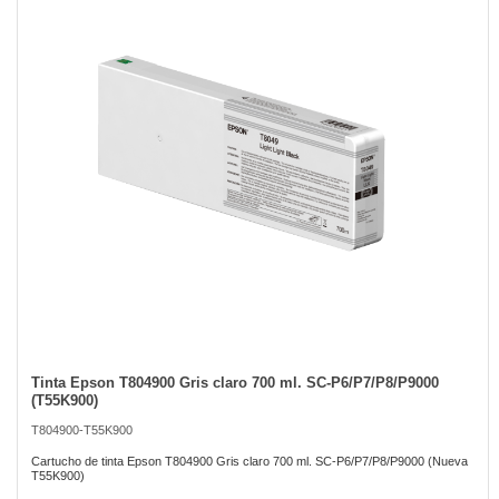
of
the
images
gallery
Tinta Epson T804900 Gris claro 700 ml. SC-P6/P7/P8/P9000
Skip
(T55K900)
to
the
T804900-T55K900
beginning
of
Cartucho de tinta Epson T804900 Gris claro 700 ml. SC-P6/P7/P8/P9000 (Nueva
T55K900)
the
images