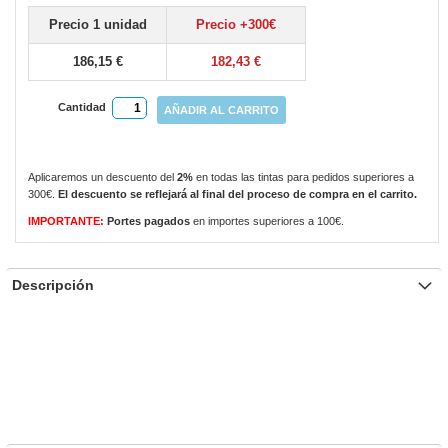
gallery
Precio 1 unidad
Precio +300€
186,15 €
182,43 €
Cantidad
AÑADIR AL CARRITO
Aplicaremos un descuento del
2%
en todas las tintas para pedidos superiores a
300€.
El descuento se reflejará al final del proceso de compra en el carrito.
IMPORTANTE:
Portes pagados
en importes superiores a 100€.
Descripción