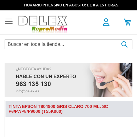
HORARIO INTENSIVO EN AGOSTO: DE 8 A 15 HORAS.
Sea
TINTA EPSON T804900 GRIS CLARO 700 ML. SC-
P6/P7/P8/P9000 (T55K900)
Skip
to
the
end