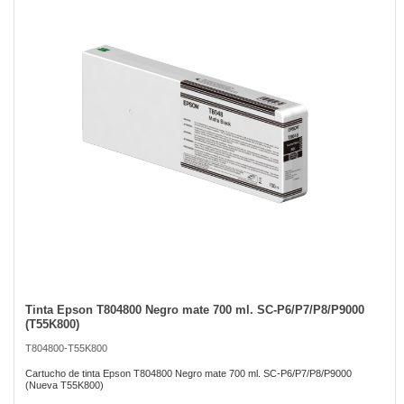
of
the
images
gallery
Tinta Epson T804800 Negro mate 700 ml. SC-P6/P7/P8/P9000
Skip
(T55K800)
to
the
T804800-T55K800
beginning
of
Cartucho de tinta Epson T804800 Negro mate 700 ml. SC-P6/P7/P8/P9000
(Nueva T55K800)
the
images