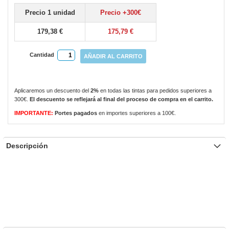
gallery
Precio 1 unidad
Precio +300€
179,38 €
175,79 €
Cantidad
AÑADIR AL CARRITO
Aplicaremos un descuento del
2%
en todas las tintas para pedidos superiores a
300€.
El descuento se reflejará al final del proceso de compra en el carrito.
IMPORTANTE:
Portes pagados
en importes superiores a 100€.
Descripción