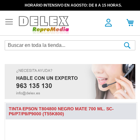
HORARIO INTENSIVO EN AGOSTO: DE 8 A 15 HORAS.
Sea
TINTA EPSON T804800 NEGRO MATE 700 ML. SC-
P6/P7/P8/P9000 (T55K800)
Skip
to
the
end