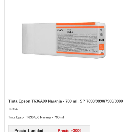
of
the
images
gallery
Tinta Epson T636A00 Naranja - 700 ml. SP 7890/9890/7900/9900
Skip
to
T636A
the
beginning
Tinta Epson T636A00 Naranja - 700 ml.
of
the
Precio 1 unidad
Precio +300€
images