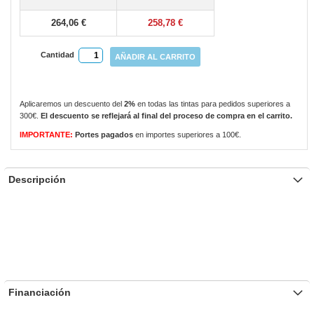
gallery
264,06 €
258,78 €
Cantidad
AÑADIR AL CARRITO
Aplicaremos un descuento del
2%
en todas las tintas para pedidos superiores a
300€.
El descuento se reflejará al final del proceso de compra en el carrito.
IMPORTANTE:
Portes pagados
en importes superiores a 100€.
Descripción
Financiación