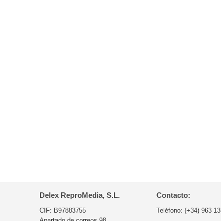
Delex ReproMedia, S.L.
Contacto:
CIF: B97883755
Teléfono:
(+34) 963 13
Apartado de correos 98