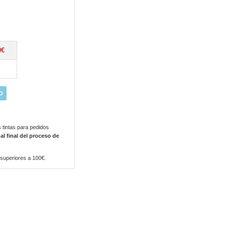
0€
O
 tintas para pedidos
 al final del proceso de
 superiores a 100€.