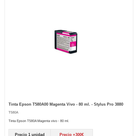
of
the
images
gallery
Tinta Epson T580A00 Magenta Vivo - 80 ml. - Stylus Pro 3880
Skip
to
T580A
the
beginning
Tinta Epson T580A Magenta vivo - 80 ml.
of
the
Precio 1 unidad
Precio +300€
images