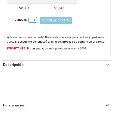
gallery
52,08 €
51,04 €
Cantidad
AÑADIR AL CARRITO
Aplicaremos un descuento del
2%
en todas las tintas para pedidos superiores a
300€.
El descuento se reflejará al final del proceso de compra en el carrito.
IMPORTANTE:
Portes pagados
en importes superiores a 100€.
Descripción
Financiación