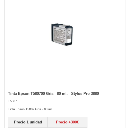
the
images
gallery
Tinta Epson T580700 Gris - 80 ml. - Stylus Pro 3880
Skip
to
T5807
the
beginning
Tinta Epson T5807 Gris - 80 ml.
of
the
Precio 1 unidad
Precio +300€
images
gallery