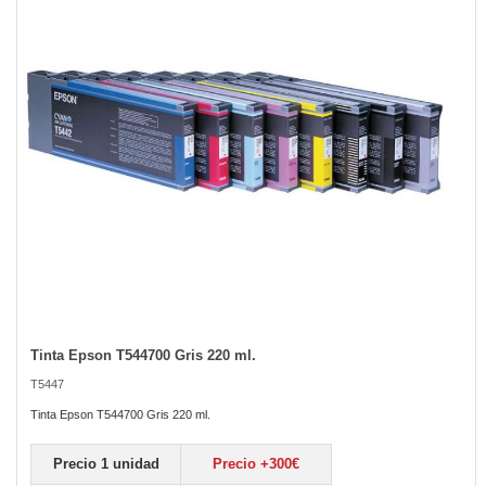
the
images
gallery
Tinta Epson T544700 Gris 220 ml.
Skip
to
T5447
the
beginning
Tinta Epson T544700 Gris 220 ml.
of
the
Precio 1 unidad
Precio +300€
images
gallery