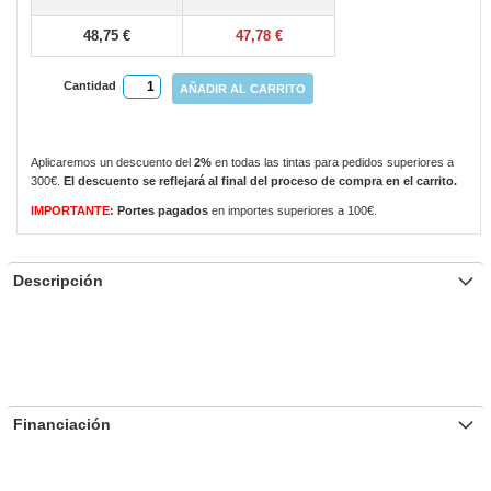
gallery
48,75 €
47,78 €
Cantidad
AÑADIR AL CARRITO
Aplicaremos un descuento del
2%
en todas las tintas para pedidos superiores a
300€.
El descuento se reflejará al final del proceso de compra en el carrito.
IMPORTANTE:
Portes pagados
en importes superiores a 100€.
Descripción
Financiación