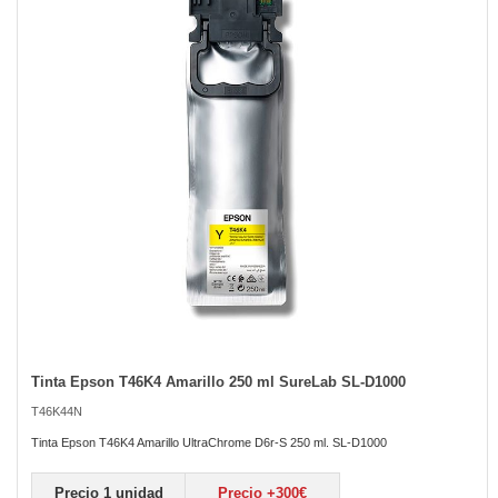
of
the
images
gallery
Tinta Epson T46K4 Amarillo 250 ml SureLab SL-D1000
Skip
to
T46K44N
the
beginning
Tinta Epson T46K4 Amarillo UltraChrome D6r-S 250 ml. SL-D1000
of
the
Precio 1 unidad
Precio +300€
images