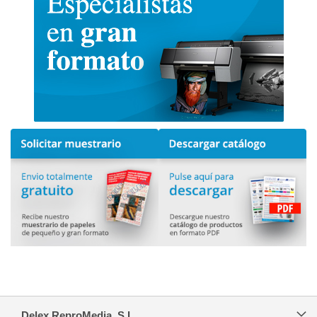
Delex ReproMedia, S.L.