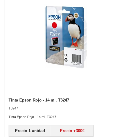
the
images
gallery
Tinta Epson Rojo - 14 ml. T3247
Skip
to
T3247
the
beginning
Tinta Epson Rojo - 14 ml. T3247
of
the
Precio 1 unidad
Precio +300€
images
gallery