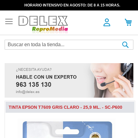
HORARIO INTENSIVO EN AGOSTO: DE 8 A 15 HORAS.
Sea
TINTA EPSON T7609 GRIS CLARO - 25,9 ML. - SC-P600
Skip
to
the
end
of