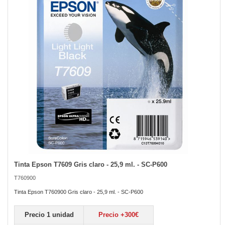
the
images
gallery
Tinta Epson T7609 Gris claro - 25,9 ml. - SC-P600
Skip
to
T760900
the
beginning
Tinta Epson T760900 Gris claro - 25,9 ml. - SC-P600
of
the
Precio 1 unidad
Precio +300€
images
gallery