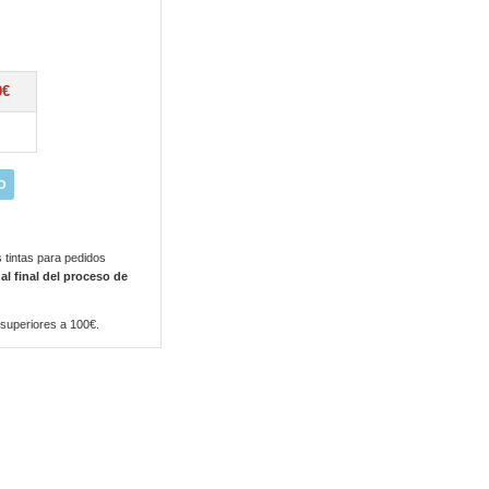
0€
O
 tintas para pedidos
 al final del proceso de
 superiores a 100€.