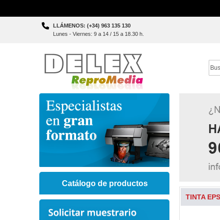
Skip
LLÁMENOS: (+34) 963 135 130
to
Lunes - Viernes: 9 a 14 / 15 a 18.30 h.
Content
Sear
Catálogo de productos
TINTA EPS
Skip
to