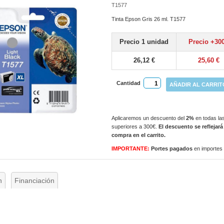
T1577
Tinta Epson Gris 26 ml. T1577
Precio 1 unidad
Precio +30
26,12 €
25,60 €
Cantidad
AÑADIR AL CARRIT
Aplicaremos un descuento del
2%
en todas las
superiores a 300€.
El descuento se reflejará
compra en el carrito.
IMPORTANTE:
Portes pagados
en importes
n
Financiación