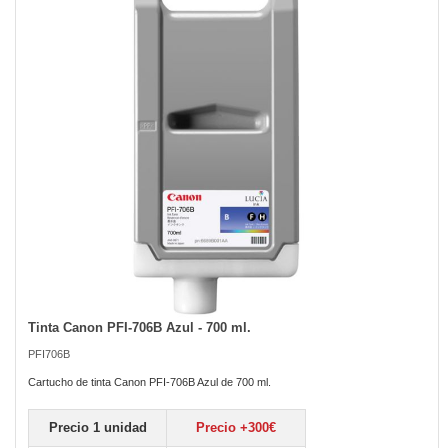
the
images
gallery
Tinta Canon PFI-706B Azul - 700 ml.
Skip
to
PFI706B
the
beginning
Cartucho de tinta Canon PFI-706B Azul de 700 ml.
of
the
Precio 1 unidad
Precio +300€
images
gallery