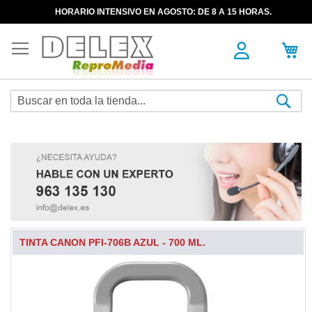
HORARIO INTENSIVO EN AGOSTO: DE 8 A 15 HORAS.
Sea
TINTA CANON PFI-706B AZUL - 700 ML.
Skip
to
the
end
of