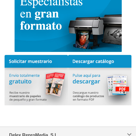
Delex ReproMedia, S.L.