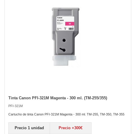
the
images
gallery
Tinta Canon PFI-321M Magenta - 300 ml. (TM-255/355)
Skip
to
PFI-321M
the
beginning
Cartucho de tinta Canon PFI-321M Magenta - 300 ml. TM-255, TM-350, TM-355
of
the
Precio 1 unidad
Precio +300€
images
gallery