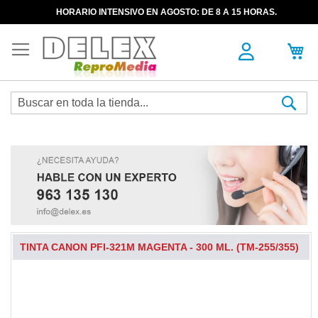
HORARIO INTENSIVO EN AGOSTO: DE 8 A 15 HORAS.
Sea
TINTA CANON PFI-321M MAGENTA - 300 ML. (TM-255/355)
Skip
to
the
end
of