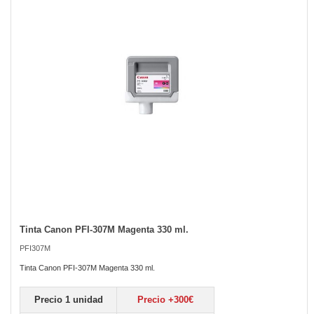
the
images
gallery
Tinta Canon PFI-307M Magenta 330 ml.
Skip
to
PFI307M
the
beginning
Tinta Canon PFI-307M Magenta 330 ml.
of
the
Precio 1 unidad
Precio +300€
images
gallery