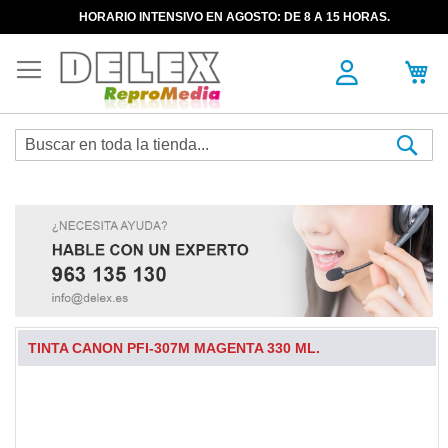
HORARIO INTENSIVO EN AGOSTO: DE 8 A 15 HORAS.
Sea
TINTA CANON PFI-307M MAGENTA 330 ML.
Skip
to
the
end
of