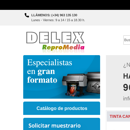
Skip
LLÁMENOS: (+34) 963 135 130
to
Lunes - Viernes: 9 a 14 / 15 a 18.30 h.
Content
Sear
Catálogo de productos
TINTA CA
Skip
to