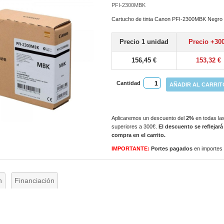
PFI-2300MBK
Cartucho de tinta Canon PFI-2300MBK Negro 
Precio 1 unidad
Precio +30
156,45 €
153,32 €
Cantidad
AÑADIR AL CARRIT
Aplicaremos un descuento del
2%
en todas las
superiores a 300€.
El descuento se reflejará
compra en el carrito.
IMPORTANTE:
Portes pagados
en importes
n
Financiación