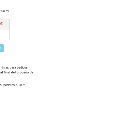
300 ml.
0€
O
 tintas para pedidos
 al final del proceso de
 superiores a 100€.