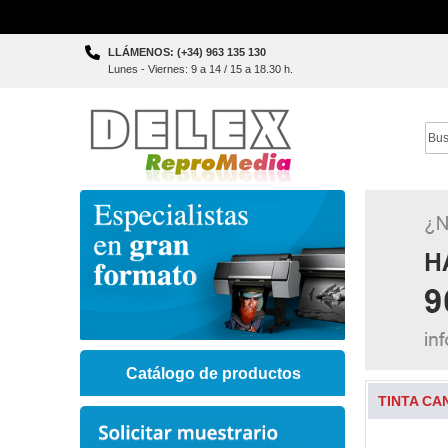
Skip
LLÁMENOS: (+34) 963 135 130
to
Lunes - Viernes: 9 a 14 / 15 a 18.30 h.
Content
Sear
Catálogo de productos
TINTA CA
Skip
to