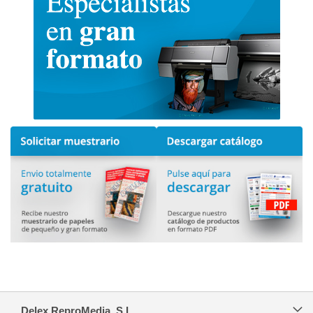
Delex ReproMedia, S.L.