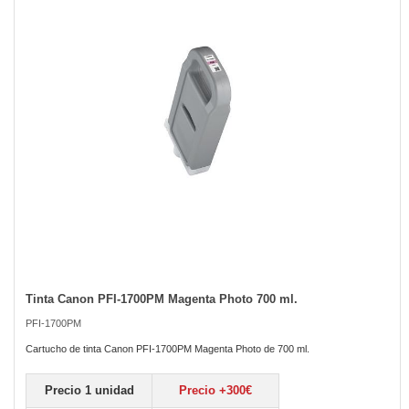
the
images
gallery
Tinta Canon PFI-1700PM Magenta Photo 700 ml.
Skip
to
PFI-1700PM
the
beginning
Cartucho de tinta Canon PFI-1700PM Magenta Photo de 700 ml.
of
the
Precio 1 unidad
Precio +300€
images
gallery