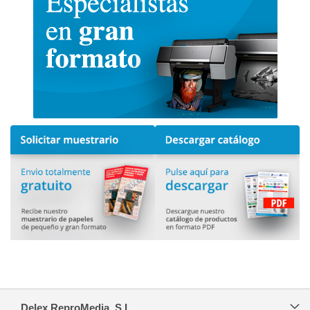
Delex ReproMedia, S.L.