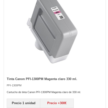
the
images
gallery
Tinta Canon PFI-1300PM Magenta claro 330 ml.
Skip
to
PFI-1300PM
the
beginning
Cartucho de tinta Canon PFI-1300PM Magenta claro de 330 ml.
of
the
Precio 1 unidad
Precio +300€
images
gallery