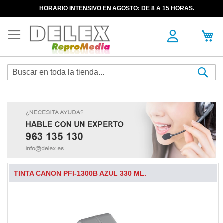
HORARIO INTENSIVO EN AGOSTO: DE 8 A 15 HORAS.
Sea
TINTA CANON PFI-1300B AZUL 330 ML.
Skip
to
the
end
of