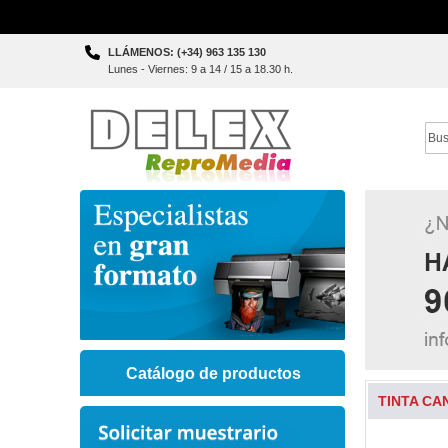
Skip
LLÁMENOS: (+34) 963 135 130
to
Lunes - Viernes: 9 a 14 / 15 a 18.30 h.
Content
Sear
Catálogo de productos
TINTA CA
Skip
to