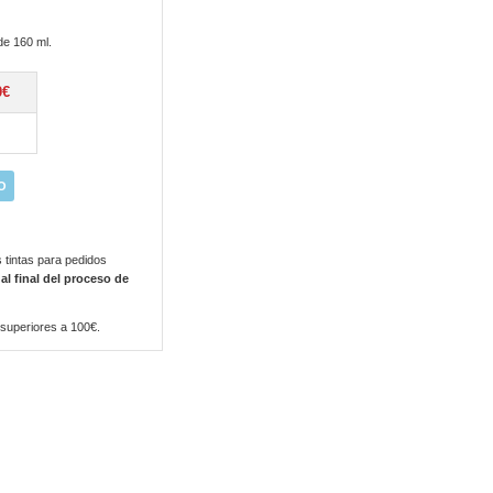
e 160 ml.
0€
O
 tintas para pedidos
 al final del proceso de
 superiores a 100€.