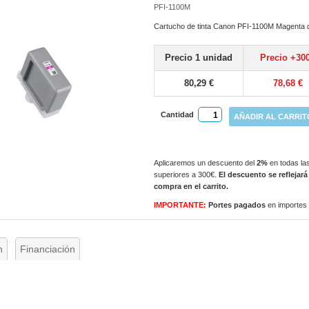
PFI-1100M
Cartucho de tinta Canon PFI-1100M Magenta d
Precio 1 unidad
Precio +30
80,29 €
78,68 €
Cantidad
AÑADIR AL CARRIT
Aplicaremos un descuento del
2%
en todas las
superiores a 300€.
El descuento se reflejará
compra en el carrito.
IMPORTANTE:
Portes pagados
en importes
n
Financiación