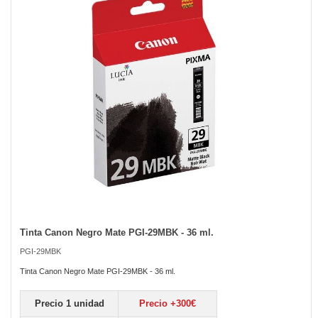
the
images
gallery
Tinta Canon Negro Mate PGI-29MBK - 36 ml.
Skip
to
PGI-29MBK
the
beginning
Tinta Canon Negro Mate PGI-29MBK - 36 ml.
of
the
Precio 1 unidad
Precio +300€
images
gallery