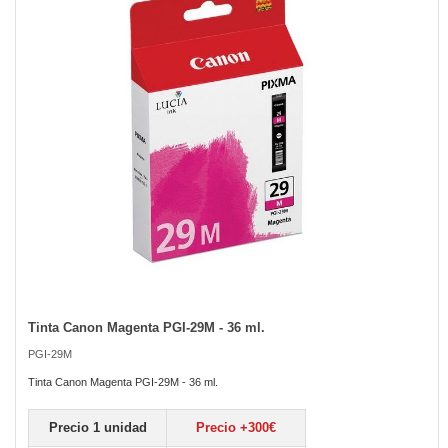
the
images
gallery
Tinta Canon Magenta PGI-29M - 36 ml.
Skip
to
PGI-29M
the
beginning
Tinta Canon Magenta PGI-29M - 36 ml.
of
the
Precio 1 unidad
Precio +300€
images
gallery