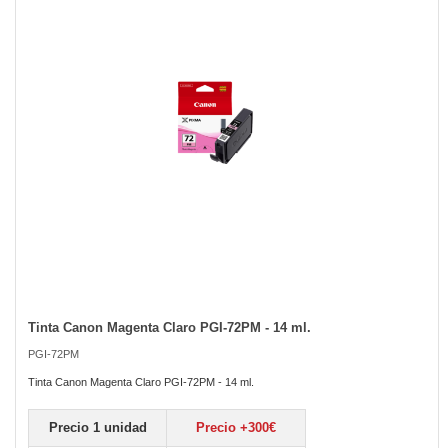
the
images
gallery
Tinta Canon Magenta Claro PGI-72PM - 14 ml.
Skip
to
PGI-72PM
the
beginning
Tinta Canon Magenta Claro PGI-72PM - 14 ml.
of
the
Precio 1 unidad
Precio +300€
images
gallery