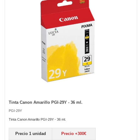
the
images
gallery
Tinta Canon Amarillo PGI-29Y - 36 ml.
Skip
to
PGI-29Y
the
beginning
Tinta Canon Amarillo PGI-29Y - 36 ml.
of
the
Precio 1 unidad
Precio +300€
images
gallery