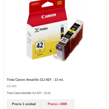
the
images
gallery
Tinta Canon Amarillo CLI-42Y - 13 ml.
Skip
to
CLI-42Y
the
beginning
Tinta Canon Amarillo CLI-42Y - 13 ml.
of
the
Precio 1 unidad
Precio +300€
images
gallery