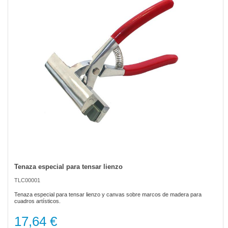
the
images
gallery
Tenaza especial para tensar lienzo
Skip
to
TLC00001
the
beginning
Tenaza especial para tensar lienzo y canvas sobre marcos de madera para
of
cuadros artísticos.
the
17,64 €
images
gallery