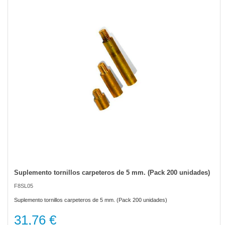
of
the
images
gallery
Suplemento tornillos carpeteros de 5 mm. (Pack 200 unidades)
Skip
to
F8SL05
the
beginning
Suplemento tornillos carpeteros de 5 mm. (Pack 200 unidades)
of
the
31,76 €
images