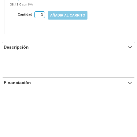
gallery
38,43 €
Cantidad
AÑADIR AL CARRITO
Descripción
Financiación