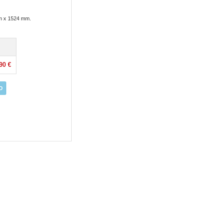
5m x 1524 mm.
90 €
O