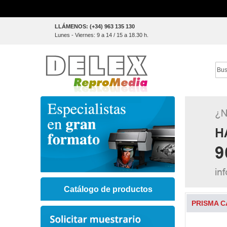
Skip
LLÁMENOS: (+34) 963 135 130
to
Lunes - Viernes: 9 a 14 / 15 a 18.30 h.
Content
Sear
Catálogo de productos
PRISMA C
Skip
to