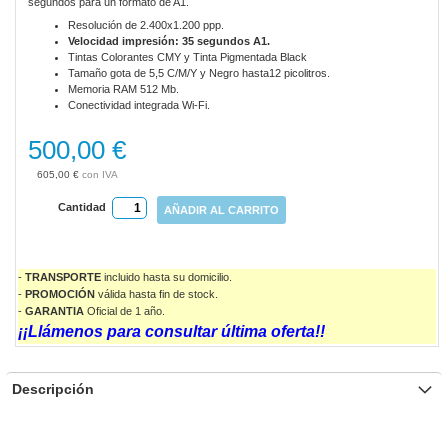
segundos para un formato de A1.
gallery
Resolución de 2.400x1.200 ppp.
Velocidad impresión: 35 segundos A1.
Tintas Colorantes CMY y Tinta Pigmentada Black
Tamaño gota de 5,5 C/M/Y y Negro hasta12 picolitros.
Memoria RAM 512 Mb.
Conectividad integrada Wi-Fi.
500,00 €
605,00 €
Cantidad
AÑADIR AL CARRITO
-
TRANSPORTE
incluido hasta su domicilio.
-
PROMOCIÓN
válida
hasta fin de stock.
-
GARANTIA
Oficial de 1 año.
¡¡Llámenos para consultar última oferta!!
Descripción