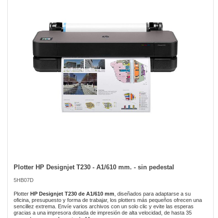
of
the
images
gallery
Plotter HP Designjet T230 - A1/610 mm. - sin pedestal
Skip
to
5HB07D
the
beginning
Plotter
HP Designjet T230 de A1/610 mm
, diseñados para adaptarse a su
of
oficina, presupuesto y forma de trabajar, los plotters más pequeños ofrecen una
sencillez extrema. Envíe varios archivos con un solo clic y evite las esperas
the
gracias a una impresora dotada de impresión de alta velocidad, de hasta 35
images