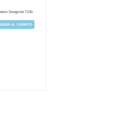
otters DesignJet T230
ÑADIR AL CARRITO