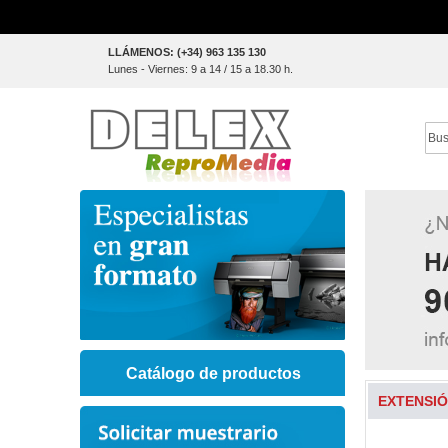
Skip
LLÁMENOS: (+34) 963 135 130
to
Lunes - Viernes: 9 a 14 / 15 a 18.30 h.
Content
Sear
Catálogo de productos
EXTENSIÓ
Skip
to