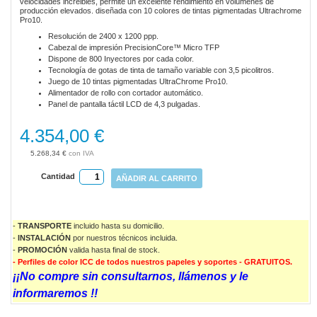
velocidades increibles, permite un excelente rendimiento en volúmenes de
gallery
producción elevados. diseñada con 10 colores de tintas pigmentadas Ultrachrome
Pro10.
Resolución de 2400 x 1200 ppp.
Cabezal de impresión PrecisionCore™ Micro TFP
Dispone de 800 Inyectores por cada color.
Tecnología de gotas de tinta de tamaño variable con 3,5 picolitros.
Juego de 10 tintas pigmentadas UltraChrome Pro10.
Alimentador de rollo con cortador automático.
Panel de pantalla táctil LCD de 4,3 pulgadas.
4.354,00 €
5.268,34 €
Cantidad
AÑADIR AL CARRITO
-
TRANSPORTE
incluido hasta su domicilio.
-
INSTALACIÓN
por nuestros técnicos incluida.
-
PROMOCIÓN
valida
hasta final de stock.
- Perfiles de color ICC de todos nuestros papeles y soportes - GRATUITOS.
¡¡No compre sin consultarnos, llámenos y le
informaremos !!