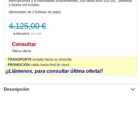
interrupciones y a velocidades sorprendentes, con disdo duro 320 GB., pedestal
gallery
y tarjeta red incluido.
Alimentador de 2 bobinas de papel.
4.125,00 €
4.991,25 €
Consultar
Última oferta
-
TRANSPORTE
incluido hasta su domicilio.
-
PROMOCIÓN
valida
hasta final de stock.
¡¡Llámenos, para consultar última oferta!!
Descripción