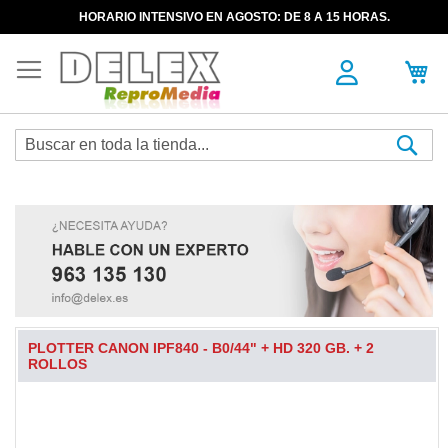
HORARIO INTENSIVO EN AGOSTO: DE 8 A 15 HORAS.
Sea
PLOTTER CANON IPF840 - B0/44" + HD 320 GB. + 2
ROLLOS
Skip
to
the
end