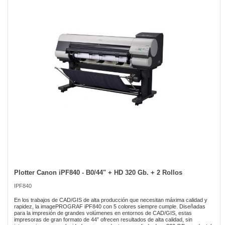
of
the
images
gallery
Plotter Canon iPF840 - B0/44" + HD 320 Gb. + 2 Rollos
Skip
to
IPF840
the
beginning
En los trabajos de CAD/GIS de alta producción que necesitan máxima calidad y
of
rapidez, la imagePROGRAF iPF840 con 5 colores siempre cumple. Diseñadas
para la impresión de grandes volúmenes en entornos de CAD/GIS, estas
the
impresoras de gran formato de 44” ofrecen resultados de alta calidad, sin
images