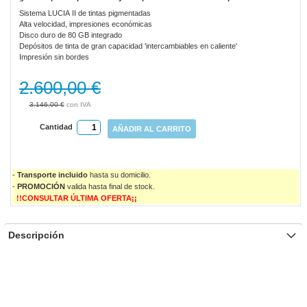
Sistema LUCIA II de tintas pigmentadas
Alta velocidad, impresiones económicas
Disco duro de 80 GB integrado
Depósitos de tinta de gran capacidad 'intercambiables en caliente'
Impresión sin bordes
2.600,00 €
3.146,00 €
Cantidad
AÑADIR AL CARRITO
-
Transporte incluido
hasta su domicilio.
-
PROMOCIÓN
valida
hasta final de stock.
!!CONSULTAR ÚLTIMA OFERTA¡¡
Descripción