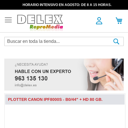
HORARIO INTENSIVO EN AGOSTO: DE 8 A 15 HORAS.
Sea
PLOTTER CANON IPF8000S - B0/44" + HD 80 GB.
Skip
to
the
end
of