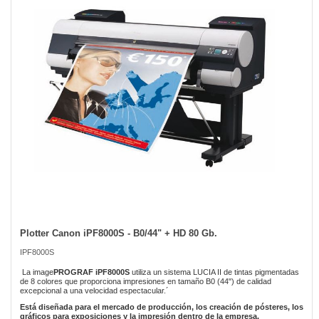
the
images
gallery
Plotter Canon iPF8000S - B0/44" + HD 80 Gb.
Skip
to
IPF8000S
the
beginning
La image
PROGRAF iPF8000S
utiliza un sistema LUCIA II de tintas pigmentadas
of
de 8 colores que proporciona impresiones en tamaño B0 (44") de calidad
excepcional a una velocidad espectacular.´
the
images
Está diseñada para el mercado de producción, los creación de pósteres, los
gráficos para exposiciones y la impresión dentro de la empresa.
gallery